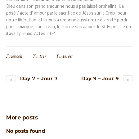
Dieu dans son grand amour ne nous a pas laissé orphelins. Il a
posé l’ acte d’ amour par le sacrifice de Jésus sur la Croix, pour
notre libération. Et il nous a redonné aussi notre éternité perdu
par sa marque, son sceau, le feu de son amour: le St Esprit, ce qu
il avait promis. Actes 2:1-4
Facebook
Twitter
Pinterest
Day 7 – Jour 7
Day 9 – Jour 9
More posts
No posts found