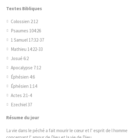
Textes Bibliques
Colossien 2:12
Psaumes 104:26
1 Samuel 17:32-37
Mathieu 14:22-33
Josué 6:2
Apocalypse 7:12
Éphésien 4:6
Éphésien 1:14
Actes 2:1-4
Ezechiel 37
Résume du jour
La vie dans le péché a fait mourir le cœur et l’ esprit de l homme
concernant l’ amour de Dieu et la vie de Dieu.